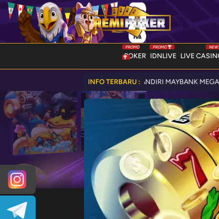
PROMO
PROMO
NEW
POKER
IDNLIVE
LIVE CASI
IMB DANAMON E-WALLET JAGO JENIUS MANDIRI MAYBANK MEGA OCBC P
INFO TERBARU :