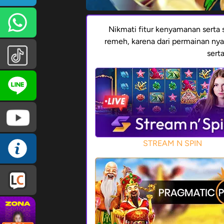
Nikmati fitur kenyamanan serta s
remeh, karena dari permainan ny
sert
STREAM N SPIN