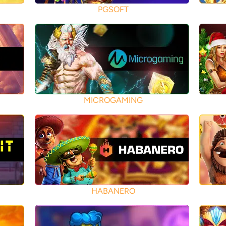
PGSOFT
MICROGAMING
HABANERO