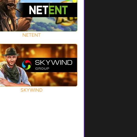
NETENT
SKYWIND